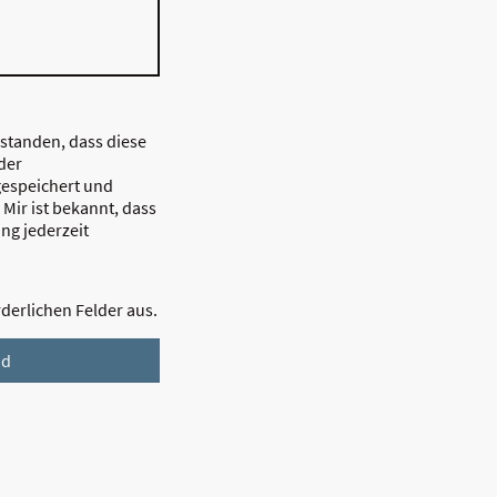
rstanden, dass diese
der
espeichert und
 Mir ist bekannt, dass
ung jederzeit
orderlichen Felder aus.
nd